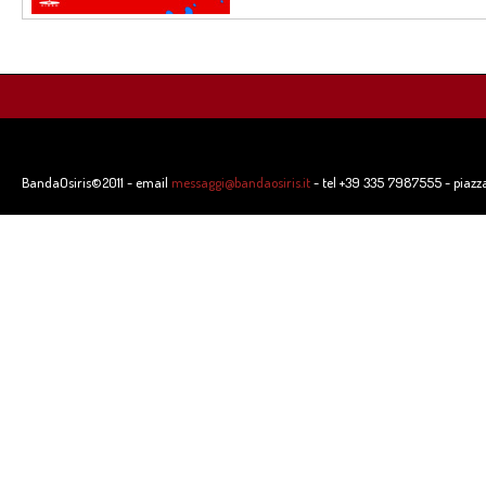
BandaOsiris©2011 - email
messaggi@bandaosiris.it
- tel +39 335 7987555 - piazz