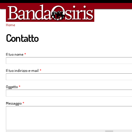
Sa
co
pr
Home
Tu sei qui
Contatto
Il tuo nome
*
Il tuo indirizzo e-mail
*
Oggetto
*
Messaggio
*