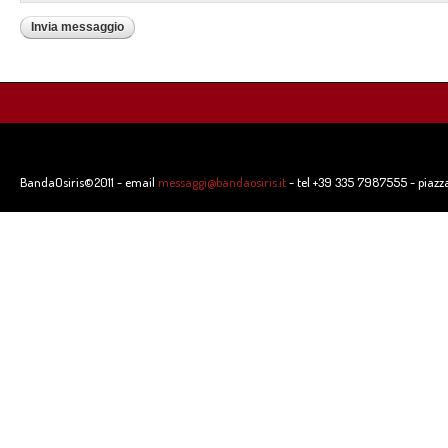
BandaOsiris©2011 - email
messaggi@bandaosiris.it
- tel +39 335 7987555 - piazz