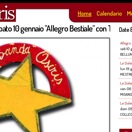
Salta al
contenuto
Home
Calendario
M
principale
to 10 gennaio "Allegro Bestiale" con Telmo Pi
Date 
Allegro
sab 10 
BELLU
Le Dole
lun 19 
MESTRE
Le Dole
ven 06 
MISANO
Le Dole
dom 08
COLLE