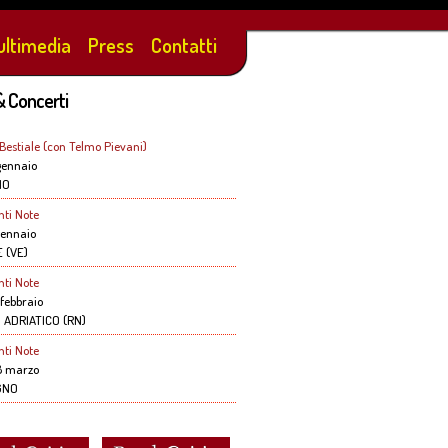
ultimedia
Press
Contatti
evani BELLUNO teatro Dino Buzzati!!!
& Concerti
 Bestiale (con Telmo Pievani)
gennaio
NO
nti Note
gennaio
 (VE)
nti Note
febbraio
 ADRIATICO (RN)
nti Note
 marzo
GNO