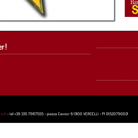
r !
s.it
- tel +39 335 7987555 - piazza Cavour 8 13100 VERCELLI - PI 01520790021