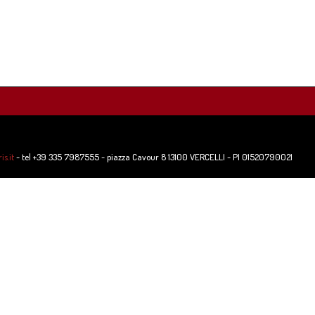
s.it
- tel +39 335 7987555 - piazza Cavour 8 13100 VERCELLI - PI 01520790021