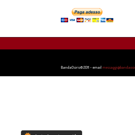
BandaOsiris©2011 - email
messaggi@bandaosiri