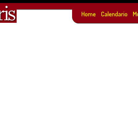
Salta al
contenuto
Home
Calendario
M
principale