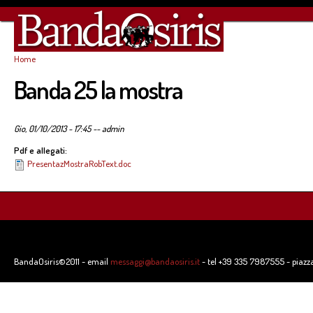
Sa
co
pr
Home
Tu sei qui
Banda 25 la mostra
Gio, 01/10/2013 - 17:45
--
admin
Pdf e allegati:
PresentazMostraRobText.doc
BandaOsiris©2011 - email
messaggi@bandaosiris.it
- tel +39 335 7987555 - piazz