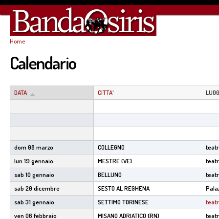
Sa
co
pr
Home
Tu sei qui
Calendario
DATA
CITTA'
LUO
dom 08 marzo
COLLEGNO
teat
lun 19 gennaio
MESTRE (VE)
teat
sab 10 gennaio
BELLUNO
teatr
sab 20 dicembre
SESTO AL REGHENA
Pala
sab 31 gennaio
SETTIMO TORINESE
teat
ven 06 febbraio
MISANO ADRIATICO (RN)
teat